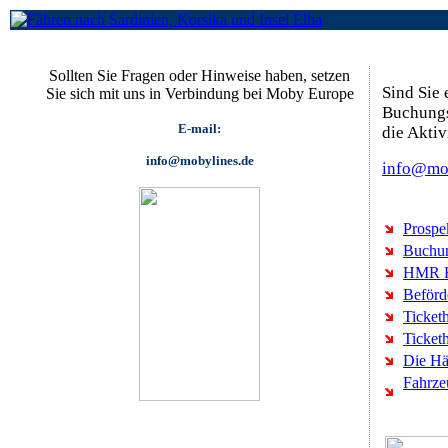
Sollten Sie Fragen oder Hinweise haben, setzen
Sind Sie 
Sie sich mit uns in Verbindung bei Moby Europe
Buchungs
E-mail:
die Akti
info@mobylines.de
info@mob
Prospe
Buchun
HMR Ha
Beförd
Ticket
Ticket
Die Hä
Fahrze